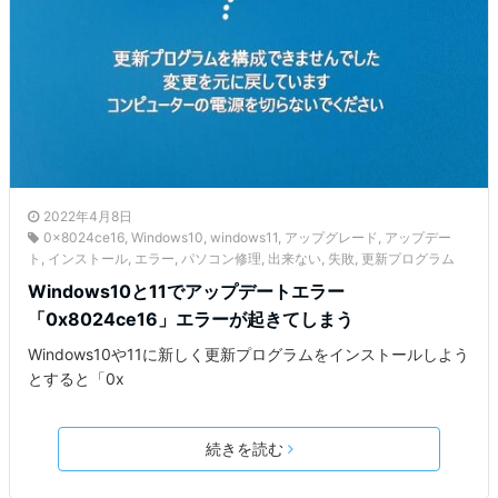
2022年4月8日
0x8024ce16
,
Windows10
,
windows11
,
アップグレード
,
アップデー
ト
,
インストール
,
エラー
,
パソコン修理
,
出来ない
,
失敗
,
更新プログラム
Windows10と11でアップデートエラー
「0x8024ce16」エラーが起きてしまう
Windows10や11に新しく更新プログラムをインストールしよう
とすると「0x
続きを読む