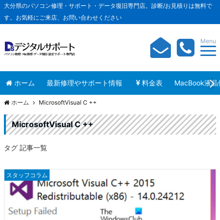
大分県のパソコン修理・サポート・データ復旧専門店。診断/お見積りは無料で
す。お気軽にご来店、お問い合わせください
Menu
ホーム
最新修理やサポート情報
料金表
MacBook液
ホーム
MicrosoftVisual C ++
MicrosoftVisual C ++
タグ 記事一覧
スタッフコラム