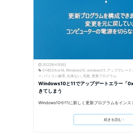
2022年4月8日
0x8024ce16
,
Windows10
,
windows11
,
アップグレード
ー
,
パソコン修理
,
出来ない
,
失敗
,
更新プログラム
Windows10と11でアップデートエラー「0
きてしまう
Windows10や11に新しく更新プログラムをイン
続きを読む