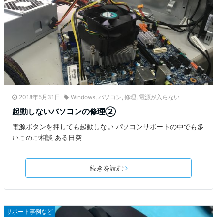
2018年5月31日
Windows
,
パソコン
,
修理
,
電源が入らない
起動しないパソコンの修理②
電源ボタンを押しても起動しない パソコンサポートの中でも多
いこのご相談 ある日突
続きを読む
サポート事例など