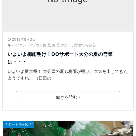
2019年8月3日
パソコン
,
パソコン修理
,
修理
,
大分市
,
女性でも安心
いよいよ梅雨明け！QQサポート大分の夏の営業
は・・・
いよいよ夏本番！ 大分県の夏も梅雨が明け、本気を出してきた
ようですね。 （日田の
続きを読む
サポート事例など