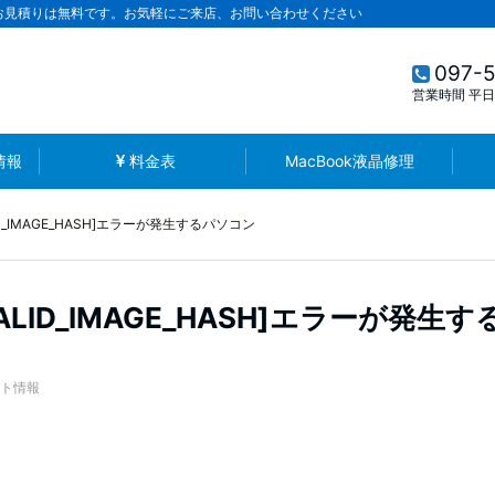
お見積りは無料です。お気軽にご来店、お問い合わせください
097-
営業時間 平日1
情報
料金表
MacBook液晶修理
ID_IMAGE_HASH]エラーが発生するパソコン
VALID_IMAGE_HASH]エラーが発生
ト情報