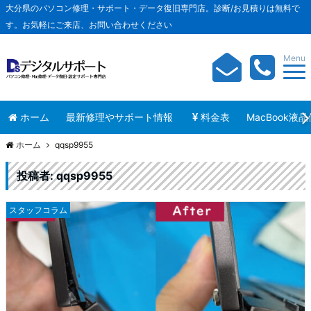
大分県のパソコン修理・サポート・データ復旧専門店。診断/お見積りは無料で
す。お気軽にご来店、お問い合わせください
Menu
ホーム
最新修理やサポート情報
料金表
MacBook液
ホーム
qqsp9955
投稿者:
qqsp9955
スタッフコラム