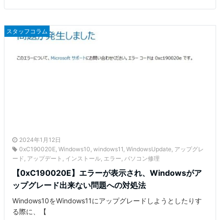
スタッフコラム
2024年1月12日
0xC190020E
,
Windows10
,
windows11
,
WindowsUpdate
,
アップグレ
ード
,
アップデート
,
インストール
,
エラー
,
パソコン修理
【0xC190020E】エラーが表示され、Windowsがア
ップグレード出来ない問題への対処法
Windows10をWindows11にアップグレードしようとしたりす
る際に、【