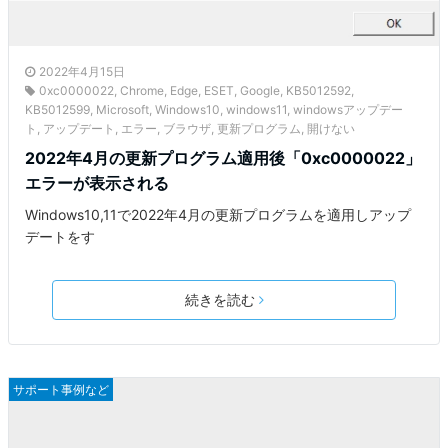
2022年4月15日
0xc0000022
,
Chrome
,
Edge
,
ESET
,
Google
,
KB5012592
,
KB5012599
,
Microsoft
,
Windows10
,
windows11
,
windowsアップデー
ト
,
アップデート
,
エラー
,
ブラウザ
,
更新プログラム
,
開けない
2022年4月の更新プログラム適用後「0xc0000022」
エラーが表示される
Windows10,11で2022年4月の更新プログラムを適用しアップ
デートをす
続きを読む
サポート事例など