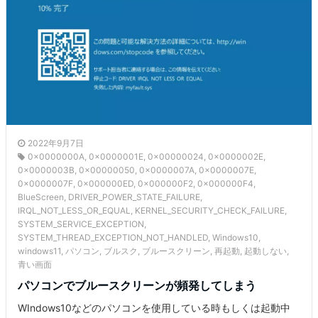
2022年9月7日
0x0000000A
,
0x0000001E
,
0x00000024
,
0x0000002E
,
0x0000003B
,
0x00000050
,
0x0000007A
,
0x0000007E
,
0x0000007F
,
0x000000ED
,
0x000000F2
,
0x000000F4
,
BlueScreen
,
DRIVER_POWER_STATE_FAILURE
,
IRQL_NOT_LESS_OR_EQUAL
,
KERNEL_SECURITY_CHECK_FAILURE
,
SYSTEM_SERVICE_EXCEPTION
,
SYSTEM_THREAD_EXCEPTION_NOT_HANDLED
,
Windows10
,
windows11
,
パソコン
,
ブルスク
,
ブルースクリーン
,
再起動
,
起動しない
,
青い画面
パソコンでブルースクリーンが頻発してしまう
WIndows10などのパソコンを使用している時もしくは起動中