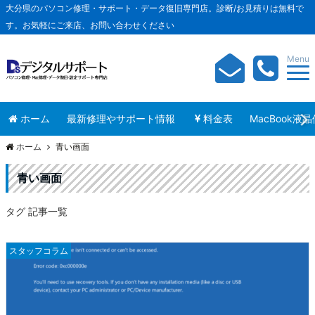
大分県のパソコン修理・サポート・データ復旧専門店。診断/お見積りは無料で
す。お気軽にご来店、お問い合わせください
Menu
ホーム
最新修理やサポート情報
料金表
MacBook液
ホーム
青い画面
青い画面
タグ 記事一覧
スタッフコラム