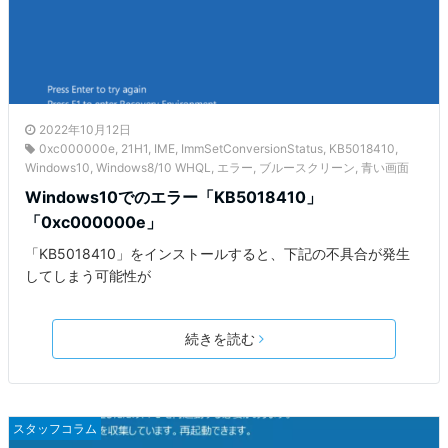
2022年10月12日
0xc000000e
,
21H1
,
IME
,
ImmSetConversionStatus
,
KB5018410
,
Windows10
,
Windows8/10 WHQL
,
エラー
,
ブルースクリーン
,
青い画面
Windows10でのエラー「KB5018410」
「0xc000000e」
「KB5018410」をインストールすると、下記の不具合が発生
してしまう可能性が
続きを読む
スタッフコラム