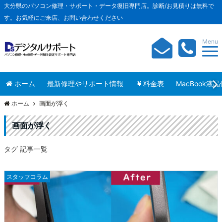
大分県のパソコン修理・サポート・データ復旧専門店。診断/お見積りは無料で
す。お気軽にご来店、お問い合わせください
Menu
ホーム
最新修理やサポート情報
料金表
MacBook液
ホーム
画面が浮く
画面が浮く
タグ 記事一覧
スタッフコラム