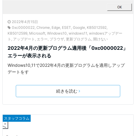
2022年4月15日
0xc0000022
,
Chrome
,
Edge
,
ESET
,
Google
,
KB5012592
,
KB5012599
,
Microsoft
,
Windows10
,
windows11
,
windowsアップデー
ト
,
アップデート
,
エラー
,
ブラウザ
,
更新プログラム
,
開けない
2022年4月の更新プログラム適用後「0xc0000022」
エラーが表示される
Windows10,11で2022年4月の更新プログラムを適用しアップ
デートをす
続きを読む
スタッフコラム