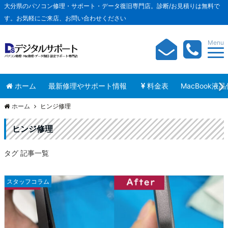
大分県のパソコン修理・サポート・データ復旧専門店。診断/お見積りは無料で
す。お気軽にご来店、お問い合わせください
Menu
ホーム
最新修理やサポート情報
料金表
MacBook液
ホーム
ヒンジ修理
ヒンジ修理
タグ 記事一覧
スタッフコラム