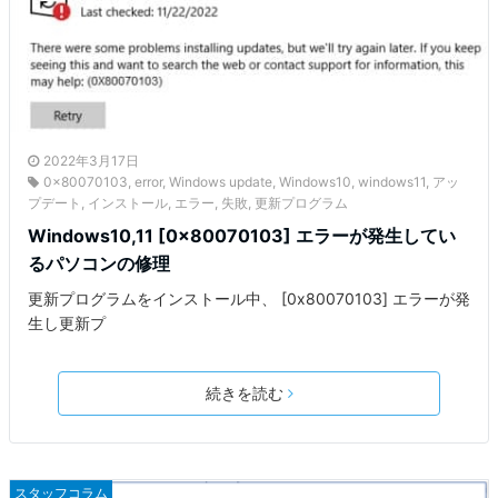
2022年3月17日
0x80070103
,
error
,
Windows update
,
Windows10
,
windows11
,
アッ
プデート
,
インストール
,
エラー
,
失敗
,
更新プログラム
Windows10,11 [0x80070103] エラーが発生してい
るパソコンの修理
更新プログラムをインストール中、 [0x80070103] エラーが発
生し更新プ
続きを読む
スタッフコラム