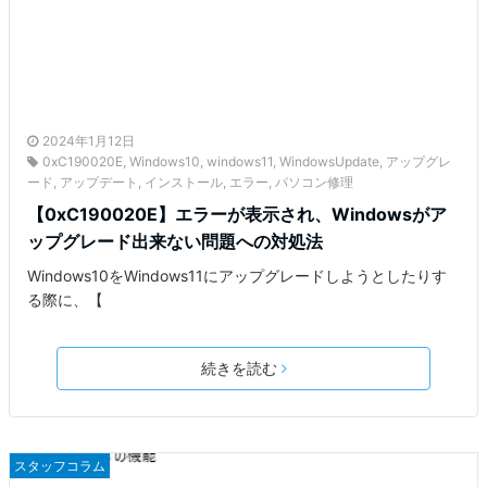
2024年1月12日
0xC190020E
,
Windows10
,
windows11
,
WindowsUpdate
,
アップグレ
ード
,
アップデート
,
インストール
,
エラー
,
パソコン修理
【0xC190020E】エラーが表示され、Windowsがア
ップグレード出来ない問題への対処法
Windows10をWindows11にアップグレードしようとしたりす
る際に、【
続きを読む
スタッフコラム