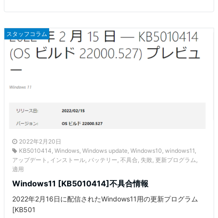
スタッフコラム
2022年2月20日
KB5010414
,
Windows
,
Windows update
,
Windows10
,
windows11
,
アップデート
,
インストール
,
バッテリー
,
不具合
,
失敗
,
更新プログラム
,
適用
Windows11 [KB5010414]不具合情報
2022年2月16日に配信されたWindows11用の更新プログラム
[KB501