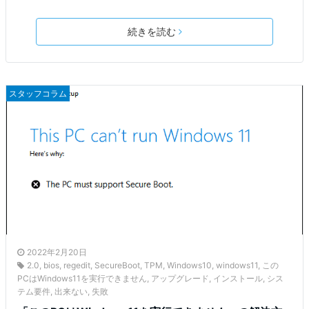
続きを読む
スタッフコラム
2022年2月20日
2.0
,
bios
,
regedit
,
SecureBoot
,
TPM
,
Windows10
,
windows11
,
この
PCはWindows11を実行できません
,
アップグレード
,
インストール
,
シス
テム要件
,
出来ない
,
失敗