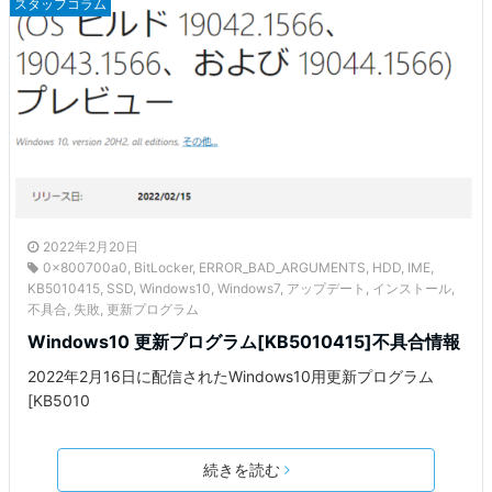
スタッフコラム
2022年2月20日
0x800700a0
,
BitLocker
,
ERROR_BAD_ARGUMENTS
,
HDD
,
IME
,
KB5010415
,
SSD
,
Windows10
,
Windows7
,
アップデート
,
インストール
,
不具合
,
失敗
,
更新プログラム
Windows10 更新プログラム[KB5010415]不具合情報
2022年2月16日に配信されたWindows10用更新プログラム
[KB5010
続きを読む