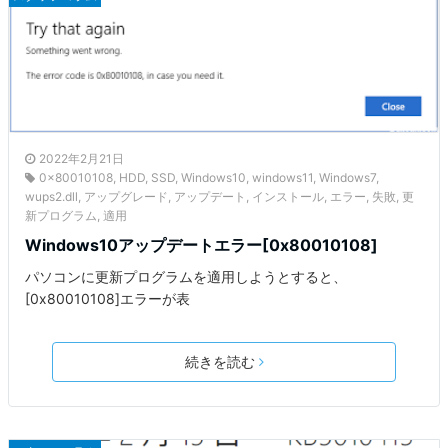
2022年2月21日
0x80010108
,
HDD
,
SSD
,
Windows10
,
windows11
,
Windows7
,
wups2.dll
,
アップグレード
,
アップデート
,
インストール
,
エラー
,
失敗
,
更
新プログラム
,
適用
Windows10アップデートエラー[0x80010108]
パソコンに更新プログラムを適用しようとすると、
[0x80010108]エラーが表
続きを読む