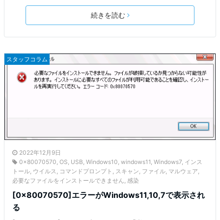
続きを読む
スタッフコラム
2022年12月9日
0x80070570
,
OS
,
USB
,
Windows10
,
windows11
,
Windows7
,
インス
トール
,
ウイルス
,
コマンドプロンプト
,
スキャン
,
ファイル
,
マルウェア
,
必要なファイルをインストールできません
,
感染
[0x80070570]エラーがWindows11,10,7で表示され
る