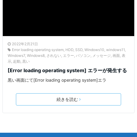
2022年2月21日
Error loading operating system
,
HDD
,
SSD
,
Windows10
,
windows11
,
Windows7
,
Windows8
,
されない
,
エラー
,
パソコン
,
メッセージ
,
画面
,
表
示
,
起動
,
黒い
[Error loading operating system] エラーが発生する
黒い画面にて[Error loading operating system]エラ
続きを読む