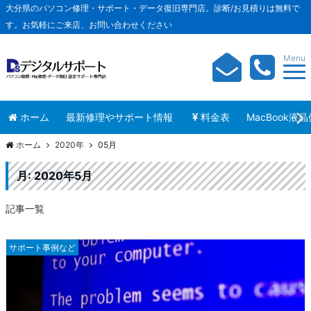
大分県のパソコン修理・サポート・データ復旧専門店。診断/お見積りは無料で
す。お気軽にご来店、お問い合わせください
Menu
ホーム
最新修理やサポート情報
料金表
MacBook液
ホーム
2020年
05月
月:
2020年5月
記事一覧
サポート事例など