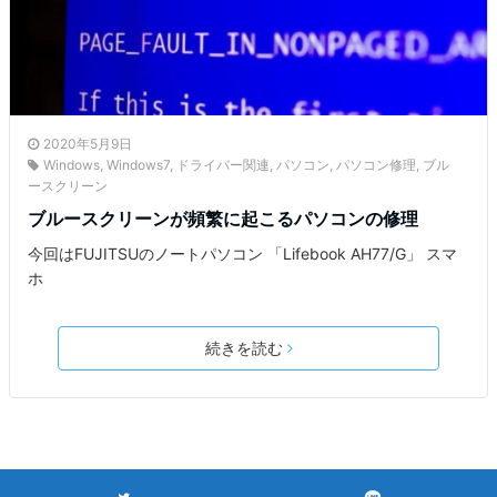
2020年5月9日
Windows
,
Windows7
,
ドライバー関連
,
パソコン
,
パソコン修理
,
ブル
ースクリーン
ブルースクリーンが頻繁に起こるパソコンの修理
今回はFUJITSUのノートパソコン 「Lifebook AH77/G」 スマ
ホ
続きを読む