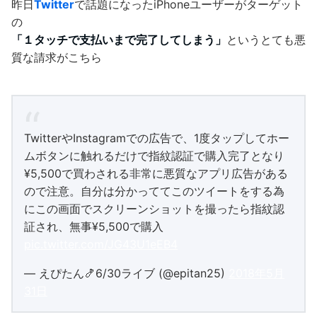
昨日
Twitter
で話題になったiPhoneユーザーがターゲット
の
「１タッチで支払いまで完了してしまう」
というとても悪
質な請求がこちら
TwitterやInstagramでの広告で、1度タップしてホー
ムボタンに触れるだけで指紋認証で購入完了となり
¥5,500で買わされる非常に悪質なアプリ広告がある
ので注意。自分は分かっててこのツイートをする為
にこの画面でスクリーンショットを撮ったら指紋認
証され、無事¥5,500で購入
pic.twitter.com/JG43U1eEB4
— えぴたん🍤6/30ライブ (@epitan25)
2018年5月
31日