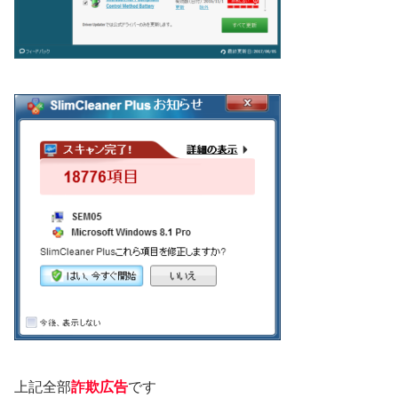
上記全部
詐欺広告
です