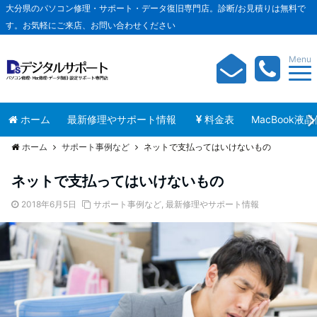
大分県のパソコン修理・サポート・データ復旧専門店。診断/お見積りは無料で
す。お気軽にご来店、お問い合わせください
Menu
ホーム
最新修理やサポート情報
料金表
MacBook液
ホーム
サポート事例など
ネットで支払ってはいけないもの
ネットで支払ってはいけないもの
2018年6月5日
サポート事例など
,
最新修理やサポート情報